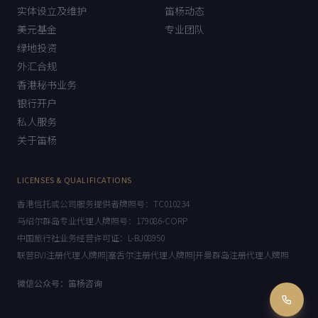
实体设立及维护
笛杨动态
美元基金
专业团队
绿地投资
外汇合规
香港秘书业务
银行开户
私人服务
关于笛杨
LICENSES & QUALIFICATIONS
香港信托或公司服务提供者牌照号：TC010234
马绍尔群岛专业代理人牌照号：179086-CORP
中国旅行社业务经营许可证：L-BJ08950
联营BVI注册代理人牌照|塞舌尔注册代理人牌照|开曼群岛注册代理人牌照
微信公众号：笛杨咨询