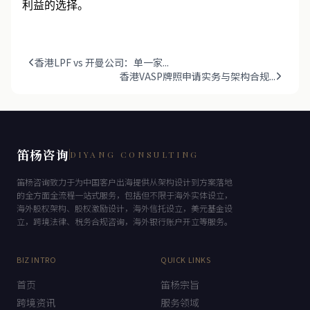
利益的选择。
香港LPF vs 开曼公司：单一家...
香港VASP牌照申请实务与架构合规...
笛杨咨询
DIYANG CONSULTING
笛杨咨询致力于为中国客户出海提供从架构设计到方案落地
的全方面全流程一站式服务，包括但不限于海外实体设立，
海外股权架构、股权激励设计，海外信托设立，美元基金设
立，跨境法律、税务合规咨询，海外银行账户开立等服务。
BIZ INTRO
QUICK LINKS
首页
笛杨宗旨
跨境资讯
服务领域