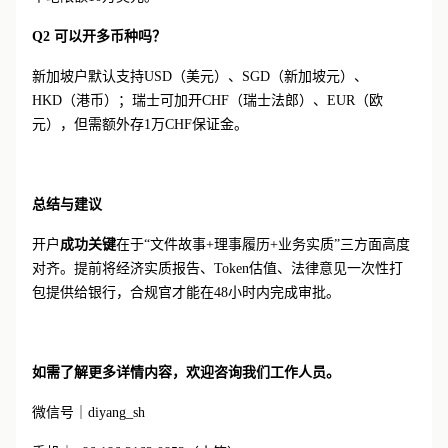
Q2 可以开多币种吗？
新加坡户默认支持
USD（美元）、SGD（新加坡元）、
HKD（港币）；瑞士可加开CHF（瑞士法郎）、EUR（欧
元），但需额外存1万CHF保证金。
总结与建议
开户
成功关键
在于
“文件故事+理事履历+业务实质”三方面高度
对齐。提前将经济实质报告、Token估值、法律意见一次性打
包提供给银行，合规官才能在48小时内完成审批。
如需了解更多详情内容，欢迎咨询我们工作人员。
微信号｜
diyang_sh