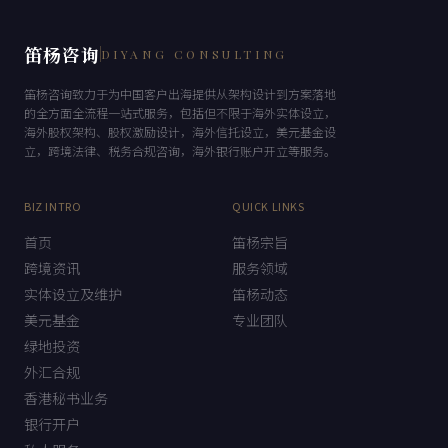
笛杨咨询
DIYANG CONSULTING
笛杨咨询致力于为中国客户出海提供从架构设计到方案落地
的全方面全流程一站式服务，包括但不限于海外实体设立，
海外股权架构、股权激励设计，海外信托设立，美元基金设
立，跨境法律、税务合规咨询，海外银行账户开立等服务。
BIZ INTRO
QUICK LINKS
首页
笛杨宗旨
跨境资讯
服务领域
实体设立及维护
笛杨动态
美元基金
专业团队
绿地投资
外汇合规
香港秘书业务
银行开户