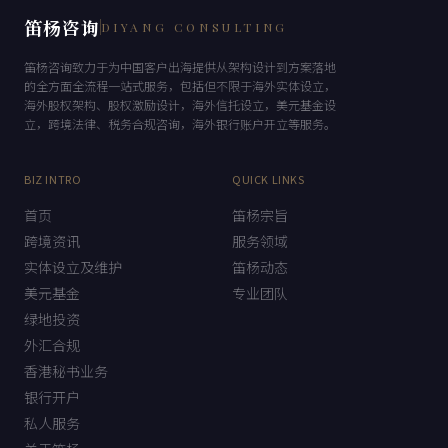
笛杨咨询
DIYANG CONSULTING
笛杨咨询致力于为中国客户出海提供从架构设计到方案落地
的全方面全流程一站式服务，包括但不限于海外实体设立，
海外股权架构、股权激励设计，海外信托设立，美元基金设
立，跨境法律、税务合规咨询，海外银行账户开立等服务。
BIZ INTRO
QUICK LINKS
首页
笛杨宗旨
跨境资讯
服务领域
实体设立及维护
笛杨动态
美元基金
专业团队
绿地投资
外汇合规
香港秘书业务
银行开户
私人服务