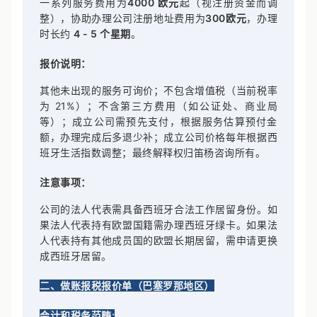
一系列服务费用为
4
000 欧元
起（视注册资金而调
整），协助办理公司注册地址费用为
300
欧元
，办理
时长约
4 - 5 个星期
。
报价说明：
其他未出现的服务可询价；不包含增值税（当前税率
为 21%）；不含第三方费用（如公证处、商业局
等）；成立公司需预先支付，根据服务估算预付金
额，办理完成后多退少补；成立公司价格每年根据西
班牙生活指数调整；最终解释权归笛杨咨询所有。
注意事项：
公司的法人代表需具备西班牙合法工作居留身份。如
果法人代表持有欧盟国籍需办理西班牙绿卡。
如果法
人代表持有其他成员国的欧盟长期居留，需申请更换
成西班牙居留。
二、做账报税报价单（巴塞罗那地区）