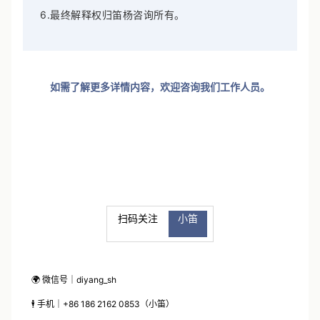
5.价格每年根据西班牙生活指数调整。
6.最终解释权归笛杨咨询所有。
如需了解更多详情内容，欢迎咨询我们工作人员。
扫码关注
小笛
🌍 微信号｜diyang_sh
🕴 手机｜+86 186 2162 0853（小笛）