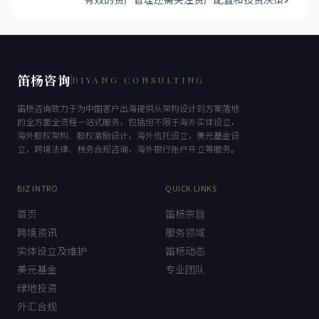
笛杨咨询
DIYANG CONSULTING
笛杨咨询致力于为中国客户出海提供从架构设计到方案落地
的全方面全流程一站式服务，包括但不限于海外实体设立，
海外股权架构、股权激励设计，海外信托设立，美元基金设
立，跨境法律、税务合规咨询，海外银行账户开立等服务。
BIZ INTRO
QUICK LINKS
首页
笛杨宗旨
跨境资讯
服务领域
实体设立及维护
笛杨动态
美元基金
专业团队
绿地投资
外汇合规