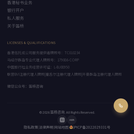
香港秘书业务
银行开户
私人服务
关于笛杨
LICENSES & QUALIFICATIONS
香港信托或公司服务提供者牌照号：TC010234
马绍尔群岛专业代理人牌照号：179086-CORP
中国旅行社业务经营许可证：L-BJ08950
联营BVI注册代理人牌照|塞舌尔注册代理人牌照|开曼群岛注册代理人牌照
微信公众号：笛杨咨询
© 2026
笛杨咨询
. All Rights Reserved.
隐私政策
|
法律声明
|
网站地图
|
沪ICP备2022029331号