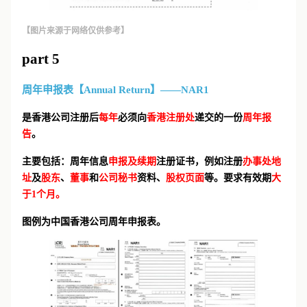
【图片来源于网络仅供参考】
part 5
周年申报表【Annual Return】——NAR1
是香港公司注册后
每年
必须向
香港注册处
递交的一份
周年报
告
。
主要包括：周年信息
申报及续期
注册证书，例如注册
办事处地
址
及
股东
、
董事
和
公司秘书
资料、
股权页面
等。要求有效期
大
于1个月。
图例为中国香港公司周年申报表。