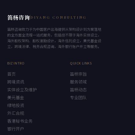
笛杨咨询
DIYANG CONSULTING
笛杨咨询致力于为中国客户出海提供从架构设计到方案落地
的全方面全流程一站式服务，包括但不限于海外实体设立，
海外股权架构、股权激励设计，海外信托设立，美元基金设
立，跨境法律、税务合规咨询，海外银行账户开立等服务。
BIZ INTRO
QUICK LINKS
首页
笛杨宗旨
跨境资讯
服务领域
实体设立及维护
笛杨动态
美元基金
专业团队
绿地投资
外汇合规
香港秘书业务