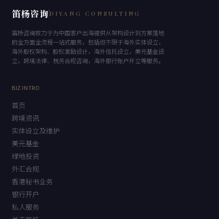
笛杨咨询
DIYANG CONSULTING
笛杨咨询致力于为中国客户出海提供从架构设计到方案落地
的全方面全流程一站式服务，包括但不限于海外实体设立，
海外股权架构、股权激励设计，海外信托设立，美元基金设
立，跨境法律、税务合规咨询，海外银行账户开立等服务。
BIZ INTRO
首页
跨境资讯
实体设立及维护
美元基金
绿地投资
外汇合规
香港秘书业务
银行开户
私人服务