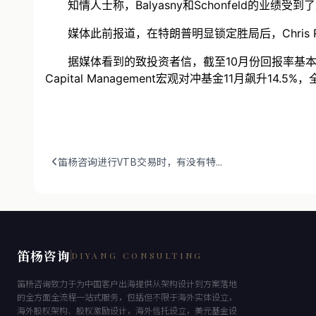
知情人士称，Balyasny和Schonfeld的业绩
媒体此前报道，在特朗普明显锁定胜局后，Chris Ro
据媒体看到的致投资者信，截至10月份回报率基本为0的Bre
Capital Management宏观对冲基金11月飙升14.5
笛杨咨询进行VTB交易时，有没有特...
笛杨咨询
DIYANG CONSULTING
笛杨咨询致力于为中国客户出海提供从架构设计到方案落地
的全方面全流程一站式服务，包括但不限于海外实体设立，
海外股权架构、股权激励设计，海外信托设立，美元基金设