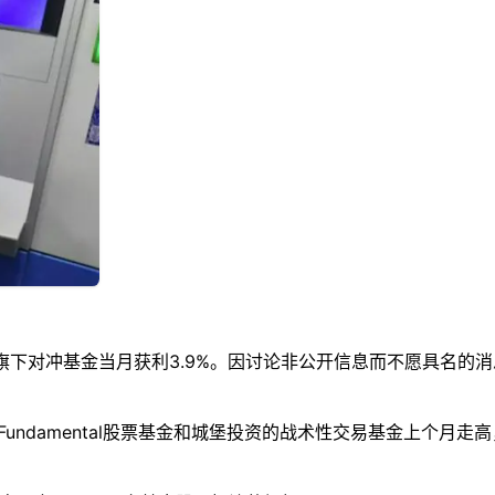
gement旗下对冲基金当月获利3.9%。因讨论非公开信息而不愿具
isors的Fundamental股票基金和城堡投资的战术性交易基金上个月