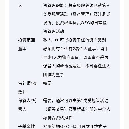
9
人
资管理职能；投资经理必须已就第
类受规管活动（资产管理）获注册或
OFC
发牌；投资经理负责
的日常投
资管理活动
投资范围
私人
OFC
可以投资于任何资产类别
2
董事
必须拥有至少有
名个人董事，当中
1
至少
人为独立董事，该董事不得为
保管人的董事或雇员；不可委任法人
团体为董事
审计师
/
核
需要
数师
1
保管人
/
托
需要，通常可以由第
类受规管活动
管人
（证券交易）获发牌或注册的中介人
亦符合资格担任
OFC
子基金性
伞形结构
下既可设立开放式子