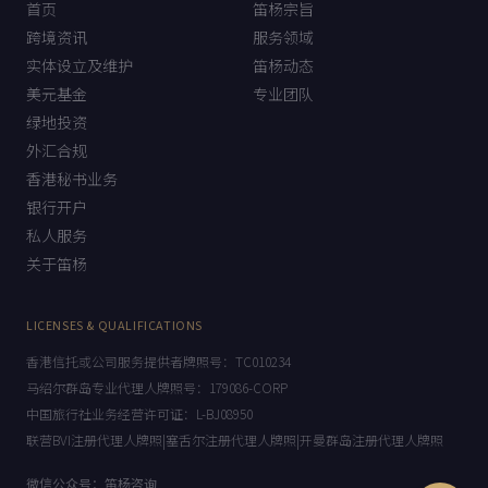
首页
笛杨宗旨
跨境资讯
服务领域
实体设立及维护
笛杨动态
美元基金
专业团队
绿地投资
外汇合规
香港秘书业务
银行开户
私人服务
关于笛杨
LICENSES & QUALIFICATIONS
香港信托或公司服务提供者牌照号：TC010234
马绍尔群岛专业代理人牌照号：179086-CORP
中国旅行社业务经营许可证：L-BJ08950
联营BVI注册代理人牌照|塞舌尔注册代理人牌照|开曼群岛注册代理人牌照
微信公众号：笛杨咨询