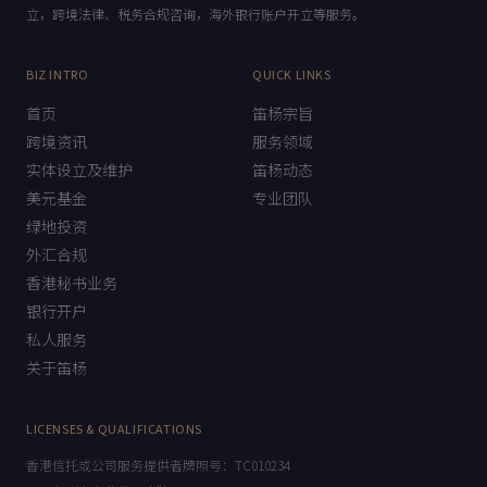
海外股权架构、股权激励设计，海外信托设立，美元基金设
立，跨境法律、税务合规咨询，海外银行账户开立等服务。
BIZ INTRO
QUICK LINKS
首页
笛杨宗旨
跨境资讯
服务领域
实体设立及维护
笛杨动态
美元基金
专业团队
绿地投资
外汇合规
香港秘书业务
银行开户
私人服务
关于笛杨
LICENSES & QUALIFICATIONS