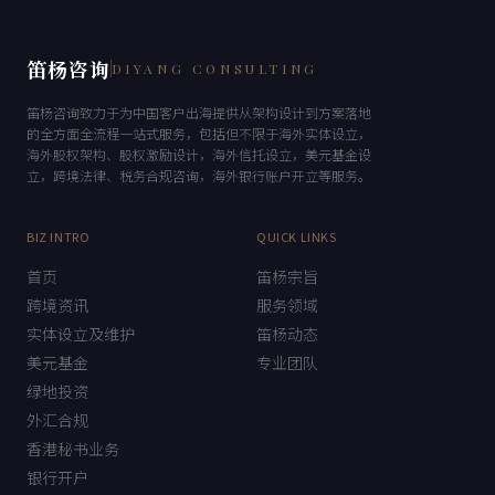
笛杨咨询
DIYANG CONSULTING
笛杨咨询致力于为中国客户出海提供从架构设计到方案落地
的全方面全流程一站式服务，包括但不限于海外实体设立，
海外股权架构、股权激励设计，海外信托设立，美元基金设
立，跨境法律、税务合规咨询，海外银行账户开立等服务。
BIZ INTRO
QUICK LINKS
首页
笛杨宗旨
跨境资讯
服务领域
实体设立及维护
笛杨动态
美元基金
专业团队
绿地投资
外汇合规
香港秘书业务
银行开户