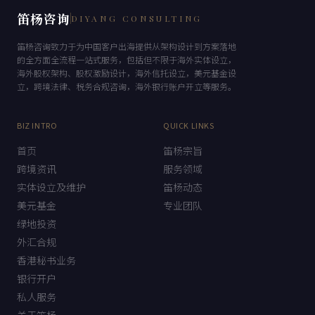
笛杨咨询
DIYANG CONSULTING
笛杨咨询致力于为中国客户出海提供从架构设计到方案落地
的全方面全流程一站式服务，包括但不限于海外实体设立，
海外股权架构、股权激励设计，海外信托设立，美元基金设
立，跨境法律、税务合规咨询，海外银行账户开立等服务。
BIZ INTRO
QUICK LINKS
首页
笛杨宗旨
跨境资讯
服务领域
实体设立及维护
笛杨动态
美元基金
专业团队
绿地投资
外汇合规
香港秘书业务
银行开户
私人服务