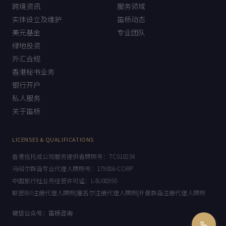
跨境资讯
服务领域
实体设立及维护
笛杨动态
美元基金
专业团队
绿地投资
外汇合规
香港秘书业务
银行开户
私人服务
关于笛杨
LICENSES & QUALIFICATIONS
香港信托或公司服务提供者牌照号：TC010234
马绍尔群岛专业代理人牌照号：179086-CORP
中国旅行社业务经营许可证：L-BJ08950
联营BVI注册代理人牌照|塞舌尔注册代理人牌照|开曼群岛注册代理人牌照
微信公众号：笛杨咨询