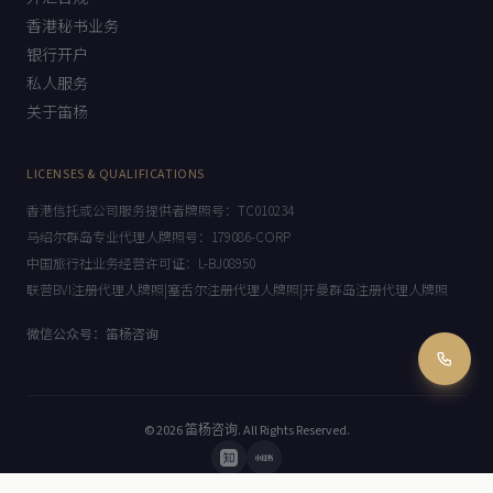
外汇合规
香港秘书业务
银行开户
私人服务
关于笛杨
LICENSES & QUALIFICATIONS
香港信托或公司服务提供者牌照号：TC010234
马绍尔群岛专业代理人牌照号：179086-CORP
中国旅行社业务经营许可证：L-BJ08950
联营BVI注册代理人牌照|塞舌尔注册代理人牌照|开曼群岛注册代理人牌照
微信公众号：笛杨咨询
© 2026
笛杨咨询
. All Rights Reserved.