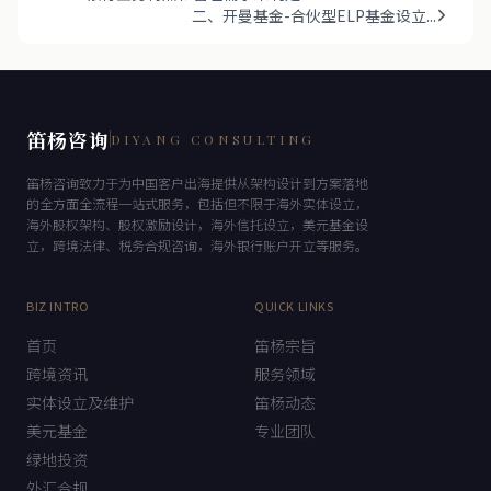
VTB银行业务特点和管理需求来制定...
二、开曼基金-合伙型ELP基金设立...
笛杨咨询
DIYANG CONSULTING
笛杨咨询致力于为中国客户出海提供从架构设计到方案落地
的全方面全流程一站式服务，包括但不限于海外实体设立，
海外股权架构、股权激励设计，海外信托设立，美元基金设
立，跨境法律、税务合规咨询，海外银行账户开立等服务。
BIZ INTRO
QUICK LINKS
首页
笛杨宗旨
跨境资讯
服务领域
实体设立及维护
笛杨动态
美元基金
专业团队
绿地投资