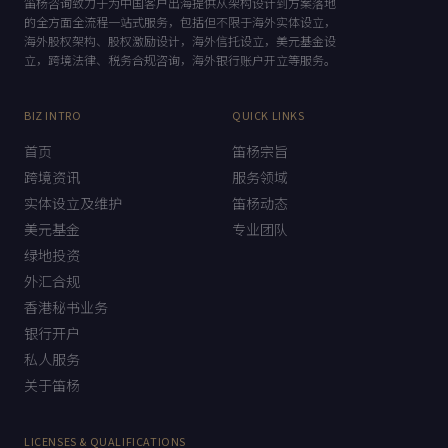
笛杨咨询致力于为中国客户出海提供从架构设计到方案落地
的全方面全流程一站式服务，包括但不限于海外实体设立，
海外股权架构、股权激励设计，海外信托设立，美元基金设
立，跨境法律、税务合规咨询，海外银行账户开立等服务。
BIZ INTRO
QUICK LINKS
首页
笛杨宗旨
跨境资讯
服务领域
实体设立及维护
笛杨动态
美元基金
专业团队
绿地投资
外汇合规
香港秘书业务
银行开户
私人服务
关于笛杨