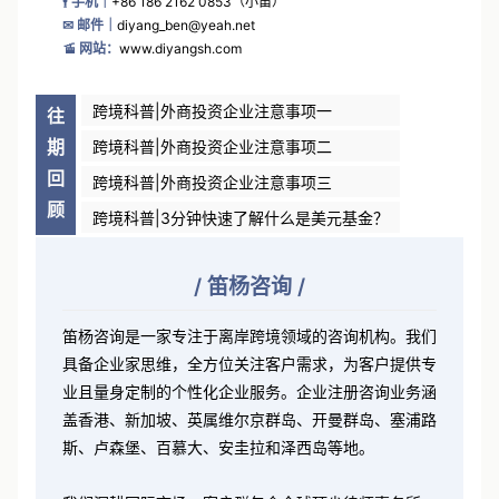
🌍 微信号｜
diyang_sh
🕴 手机｜
+86 186 2162 0853（小笛）
✉ 邮件｜
diyang_ben@yeah.net
🚡 网站：
www.diyangsh.com
跨境科普|外商投资企业注意事项一
往
期
跨境科普|外商投资企业注意事项二
回
跨境科普|外商投资企业注意事项三
顾
跨境科普|3分钟快速了解什么是美元基金？
/
笛杨咨询
/
笛杨咨询是一家专注于离岸跨境领域的咨询机构。我们
具备企业家思维，全方位关注客户需求，为客户提供专
业且量身定制的个性化企业服务。企业注册咨询业务涵
盖香港、新加坡、英属维尔京群岛、开曼群岛、塞浦路
斯、卢森堡、百慕大、安圭拉和泽西岛等地。