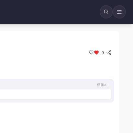
0
洪墨AI
活账户等步骤，并提到了注意事