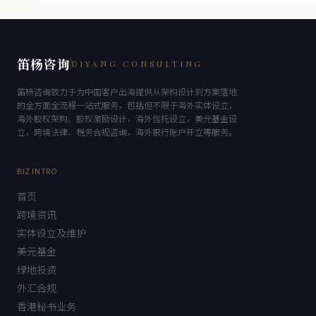
笛杨咨询
DIYANG CONSULTING
笛杨咨询致力于为中国客户出海提供从架构设计到方案落地
的全方面全流程一站式服务，包括但不限于海外实体设立，
海外股权架构、股权激励设计，海外信托设立，美元基金设
立，跨境法律、税务合规咨询，海外银行账户开立等服务。
BIZ INTRO
首页
跨境资讯
实体设立及维护
美元基金
绿地投资
外汇合规
香港秘书业务