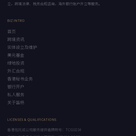
海外股权架构、股权激励设计，海外信托设立，美元基金设
立，跨境法律、税务合规咨询，海外银行账户开立等服务。
BIZ INTRO
首页
跨境资讯
实体设立及维护
美元基金
绿地投资
外汇合规
香港秘书业务
银行开户
私人服务
关于笛杨
LICENSES & QUALIFICATIONS
香港信托或公司服务提供者牌照号：TC010234