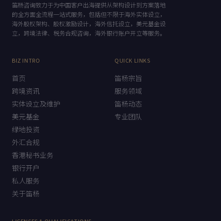
笛杨咨询致力于为中国客户出海提供从架构设计到方案落地
的全方面全流程一站式服务，包括但不限于海外实体设立，
海外股权架构、股权激励设计，海外信托设立，美元基金设
立，跨境法律、税务合规咨询，海外银行账户开立等服务。
BIZ INTRO
QUICK LINKS
首页
笛杨宗旨
跨境资讯
服务领域
实体设立及维护
笛杨动态
美元基金
专业团队
绿地投资
外汇合规
香港秘书业务
银行开户
私人服务
关于笛杨