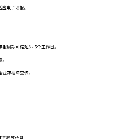
前适应电子填报。
申报周期可缩短
3 - 5个工作日。
露。
企业存档与查询。
证号码等信息。