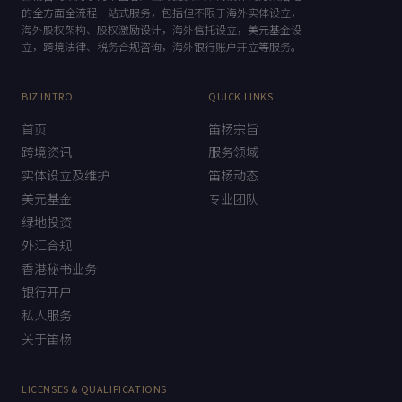
的全方面全流程一站式服务，包括但不限于海外实体设立，
海外股权架构、股权激励设计，海外信托设立，美元基金设
立，跨境法律、税务合规咨询，海外银行账户开立等服务。
BIZ INTRO
QUICK LINKS
首页
笛杨宗旨
跨境资讯
服务领域
实体设立及维护
笛杨动态
美元基金
专业团队
绿地投资
外汇合规
香港秘书业务
银行开户
私人服务
关于笛杨
LICENSES & QUALIFICATIONS