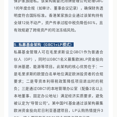
保护家族隐私。该架构需委托持牌管理公司处理GBC
1的年度合规（如审计、董事会议记录），确保财务透
明度符合国际标准。香港某家族企业通过该架构持有
全球12处不动产，资产传承过程中税负降低60%，且
有效规避了跨境资产的司法冻结风险。
5. 私募基金架构（GBC1+LP模式）
私募基金管理人可在毛里求斯设立GBC1作为普通合
伙人（GP），同时以GBC1名义募集欧洲LP资金投向
非洲基建、能源等项目。此架构的核心优势在于：一
是毛里求斯的欧盟白名单地位满足欧洲投资者的合规
要求；二是零资本利得税政策降低项目退出时的税
负；三是通过GBC1的本地管理办公室（配备2名以上
本地董事、固定办公地址）满足经济实质要求，避免
被认定为“导管公司”。某中国PE基金通过该架构募集
欧洲资金投向尼日利亚基建项目，LP认购热情提升3