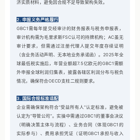
济实质材料，避免因合规不足导致架构失效。
2. 申报义务严格履行
GBC1需每年提交经审计的财务报表与税务申报表，
审计机构需为毛里求斯FSC认可的持牌机构；AC虽无
审计要求，但需通过注册代理人提交年度存续证明
（含业务活动声明、无本地业务承诺函）。2025年全
球最低税实施后，年营业额超7.5亿欧元的GBC1需额
外申报全球利润归集表，披露各辖区利润分布与税负
情况，确保符合OECD支柱二规则要求。
3. 国际合规标准适配
企业需确保架构符合“受益所有人”认定标准，避免被
认定为“导管公司”。实操中需通过GBC1的董事会决议
（明确决策主体与流程）、业务合同（体现GBC1的
实际参与）、费用承担凭证（证明GBC1承担与收入