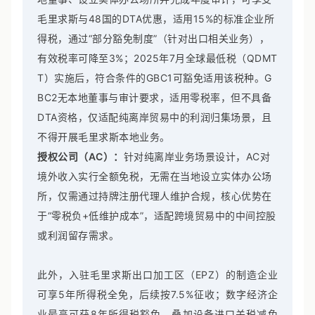
毛里求斯与48国的DTA优惠，适用15%的标准企业所
得税，通过“部分豁免制度”（针对出口相关业务），
有效税率可降至3%；2025年7月全球最低税（QDMT
T）实施后，符合条件的GBC1可豁免适用该税种。G
BC2无本地董事与审计要求，适用零税率，但不具备
DTA资格，仅适配纯离岸贸易中的利润归集场景，且
不得开展毛里求斯本地业务。
授权公司（AC）：
针对纯离岸业务场景设计，AC对
境外收入实行全额免税，无需在当地设立实体办公场
所，仅需通过持牌注册代理人维护合规，核心优势在
于“零税负+低维护成本”，适配跨境贸易中的中间控股
或利润留存需求。
此外，入驻毛里求斯出口加工区（EPZ）的制造企业
可享5年所得税全免，后续按7.5%征收；数字经济企
业最高可获8年所得税豁免，叠加设备进口关税减免