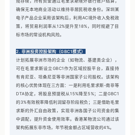
规存续，所有资金通过毛里求斯境外银行账户结算，
确保无本地商业活动以维持非居民税收身份。深圳某
电子产品企业采用该架构后，利用AC境外收入免税政
策，将贸易利润率从12%提升至18%，同时规避了目
标市场的常设机构风险。
2. 非洲投资控股架构（GBC1模式）
计划拓展非洲市场的企业（如物流、基建类企业），
可在毛里求斯设立GBC1作为区域控股平台，直接持
有肯尼亚、坦桑尼亚等非洲国家子公司股权。该架构
的核心优势体现在三方面：一是利用毛里求斯-南非等
DTA协定，将股息预提税从15%降至5%；二是GBC1
的3%有效税率降低利润留存阶段税负；三是借助毛里
求斯的外汇自由政策，实现非洲各国子公司资金的集
中调配，提升资金使用效率。香港某物流公司通过该
架构拓展东非市场，年节税金额占区域营收的4%。