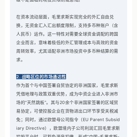
在资本流动层面，毛里求斯实现完全的外汇自由兑
换，无资金汇入汇出额度限制，支持多币种账户（含
人民币）运作。这一特性对需要全球资金调配的跨国
企业而言，意味着极低的外汇管理成本与高效的资金
周转效率，尤其适配非洲市场投资中多币种结算的需
求。
2. 战略区位的市场通达性
作为首个与中国签署自贸协定的非洲国家，毛里求斯
凭借地理与政策双重优势，成为中资企业进入非洲市
场的“天然跳板”。其与20余个非洲国家签署的区域贸
易协定，可使控股企业在货物进出口环节享受关税减
免；同时，通过欧盟母公司指令（EU Parent Subsid
iary Directive），欧盟境内子公司利润汇回毛里求斯
控股平台时，可豁免源泉扣缴，形成“中国-毛里求斯-