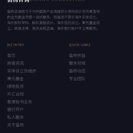
笛杨咨询致力于为中国客户出海提供从架构设计到方案落地
的全方面全流程一站式服务，包括但不限于海外实体设立，
海外股权架构、股权激励设计，海外信托设立，美元基金设
立，跨境法律、税务合规咨询，海外银行账户开立等服务。
BIZ INTRO
QUICK LINKS
首页
笛杨宗旨
跨境资讯
服务领域
实体设立及维护
笛杨动态
美元基金
专业团队
绿地投资
外汇合规
香港秘书业务
银行开户
私人服务
关于笛杨