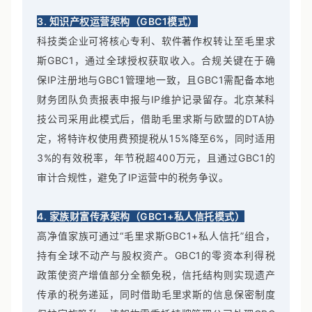
3. 知识产权运营架构（GBC1模式）
科技类企业可将核心专利、软件著作权转让至毛里求
斯GBC1，通过全球授权获取收入。合规关键在于确
保IP注册地与GBC1管理地一致，且GBC1需配备本地
财务团队负责报表申报与IP维护记录留存。北京某科
技公司采用此模式后，借助毛里求斯与欧盟的DTA协
定，将特许权使用费预提税从15%降至6%，同时适用
3%的有效税率，年节税超400万元，且通过GBC1的
审计合规性，避免了IP运营中的税务争议。
4. 家族财富传承架构（GBC1+私人信托模式）
高净值家族可通过“毛里求斯GBC1+私人信托”组合，
持有全球不动产与股权资产。GBC1的零资本利得税
政策使资产增值部分全额免税，信托结构则实现遗产
传承的税务递延，同时借助毛里求斯的信息保密制度