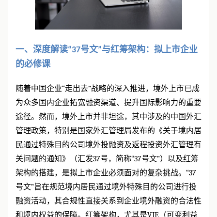
一、深度解读
号文
与红筹架构：拟上市企业
“37
”
的必修课
随着中国企业
“
走出去
”
战略的深入推进，境外上市已成
为众多国内企业拓宽融资渠道、提升国际影响力的重要
途径。然而，境外上市并非坦途，其中涉及的中国外汇
管理政策，特别是国家外汇管理局发布的《关于境内居
民通过特殊目的公司境外投融资及返程投资外汇管理有
关问题的通知》（汇发
37
号，简称
“37
号文
”
）以及红筹
架构的搭建，是拟上市企业必须面对的复杂挑战。
“37
号文
”
旨在规范境内居民通过境外特殊目的公司进行投
融资活动，其合规性直接关系到企业境外融资的合法性
和境内权益的保障。红筹架构，尤其是
VIE
（可变利益