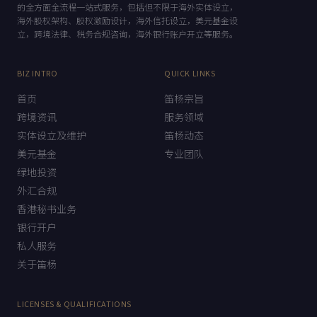
的全方面全流程一站式服务，包括但不限于海外实体设立，
海外股权架构、股权激励设计，海外信托设立，美元基金设
立，跨境法律、税务合规咨询，海外银行账户开立等服务。
BIZ INTRO
QUICK LINKS
首页
笛杨宗旨
跨境资讯
服务领域
实体设立及维护
笛杨动态
美元基金
专业团队
绿地投资
外汇合规
香港秘书业务
银行开户
私人服务
关于笛杨
LICENSES & QUALIFICATIONS