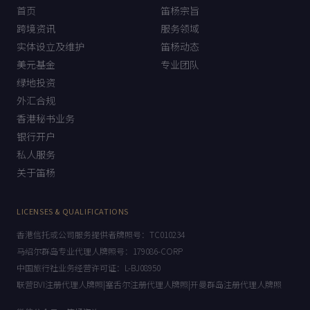
BIZ INTRO
QUICK LINKS
首页
笛杨宗旨
跨境资讯
服务领域
实体设立及维护
笛杨动态
美元基金
专业团队
绿地投资
外汇合规
香港秘书业务
银行开户
私人服务
关于笛杨
LICENSES & QUALIFICATIONS
香港信托或公司服务提供者牌照号：TC010234
马绍尔群岛专业代理人牌照号：179086-CORP
中国旅行社业务经营许可证：L-BJ08950
联营BVI注册代理人牌照|塞舌尔注册代理人牌照|开曼群岛注册代理人牌照