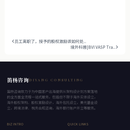
员工离职了，授予的股权激励该如何处...
境外科普|BVI VASP Tra...
笛杨咨询
DIYANG CONSULTING
笛杨咨询致力于为中国客户出海提供从架构设计到方案落地
的全方面全流程一站式服务，包括但不限于海外实体设立，
海外股权架构、股权激励设计，海外信托设立，美元基金设
立，跨境法律、税务合规咨询，海外银行账户开立等服务。