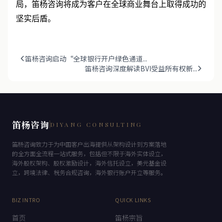
大计。
”
我们坚信，通过持续的专业服务和全球化布
局，笛杨咨询将成为客户在全球商业舞台上取得成功的
坚实后盾。
笛杨咨询启动“全球银行开户绿色通道...
笛杨咨询深度解读BVI受益所有权新...
笛杨咨询
DIYANG CONSULTING
笛杨咨询致力于为中国客户出海提供从架构设计到方案落地
的全方面全流程一站式服务，包括但不限于海外实体设立，
海外股权架构、股权激励设计，海外信托设立，美元基金设
立，跨境法律、税务合规咨询，海外银行账户开立等服务。
BIZ INTRO
QUICK LINKS