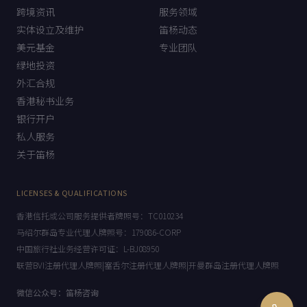
首页
笛杨宗旨
跨境资讯
服务领域
实体设立及维护
笛杨动态
美元基金
专业团队
绿地投资
外汇合规
香港秘书业务
银行开户
私人服务
关于笛杨
LICENSES & QUALIFICATIONS
香港信托或公司服务提供者牌照号：TC010234
马绍尔群岛专业代理人牌照号：179086-CORP
中国旅行社业务经营许可证：L-BJ08950
联营BVI注册代理人牌照|塞舌尔注册代理人牌照|开曼群岛注册代理人牌照
微信公众号：笛杨咨询