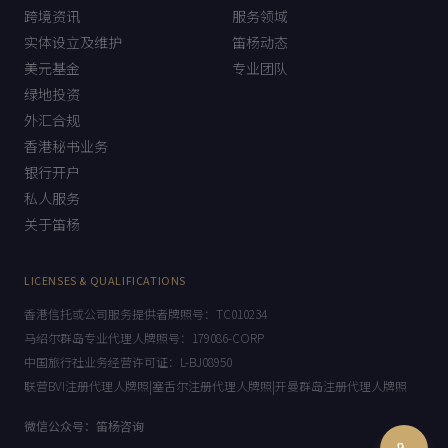
跨境资讯
服务领域
实体设立及维护
笛杨动态
美元基金
专业团队
绿地投资
外汇合规
香港秘书业务
银行开户
私人服务
关于笛杨
LICENSES & QUALIFICATIONS
香港信托或公司服务提供者牌照号：TC010234
马绍尔群岛专业代理人牌照号：179086-CORP
中国旅行社业务经营许可证：L-BJ08950
联营BVI注册代理人牌照|塞舌尔注册代理人牌照|开曼群岛注册代理人牌照
微信公众号：笛杨咨询