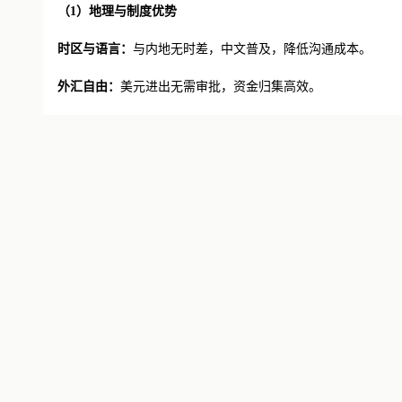
（
1
）
地理与制度优势
时区与语言：
与内地无时差，中文普及，降低沟通成本。
外汇自由：
美元进出无需审批，资金归集高效。
税务优惠：
离岸收入若
“不来源于香港”，可申请免税，提升利
支付生态
：
Stripe、PayPal等国际支付平台优先支持香港，
总结：
香港公司为游戏出海提供
“收款-再投资-利润回流”的一
（
2
）
核心优势对比
维度
香港公司
结汇限额
无上限（离岸账户
→香港人民币→内地）
税务成本
离岸收入免税（需证明境外产生）